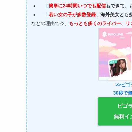
簡単に24時間いつでも配信
もできて、
若い女の子が多数登録
、海外美女とも
などの理由で今、
もっとも多くのライバー、リ
>>ビゴラ
30秒で
ビゴライ
無料イ