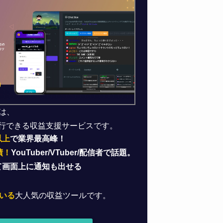
は、
行できる収益支援サービスです。
以上
で業界最高峰！
績！
YouTuber/VTuber/配信者で話題。
て画面上に通知も出せる
いる
大人気の収益ツールです。