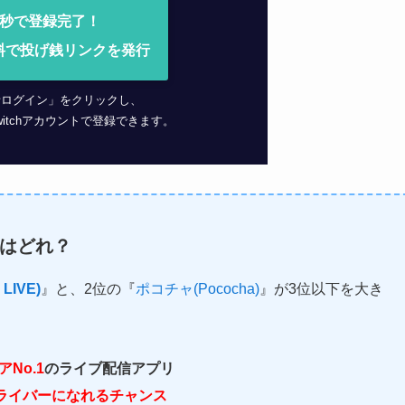
0秒で登録完了！
料で投げ銭リンクを発行
者ログイン」をクリックし、
 Twitchアカウントで登録できます。
はどれ？
LIVE)
』と、2位の『
ポコチャ(Pococha)
』が3位以下を大き
No.1
のライブ配信アプリ
ライバーになれるチャンス