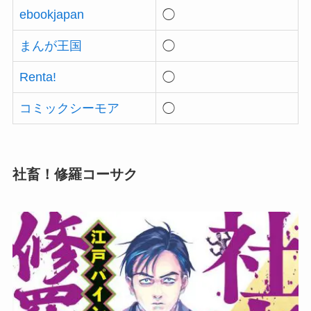
ebookjapan
◯
まんが王国
◯
Renta!
◯
コミックシーモア
◯
社畜！修羅コーサク