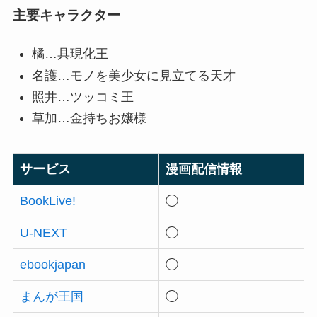
主要キャラクター
橘…具現化王
名護…モノを美少女に見立てる天才
照井…ツッコミ王
草加…金持ちお嬢様
サービス
漫画配信情報
BookLive!
◯
U-NEXT
◯
ebookjapan
◯
まんが王国
◯