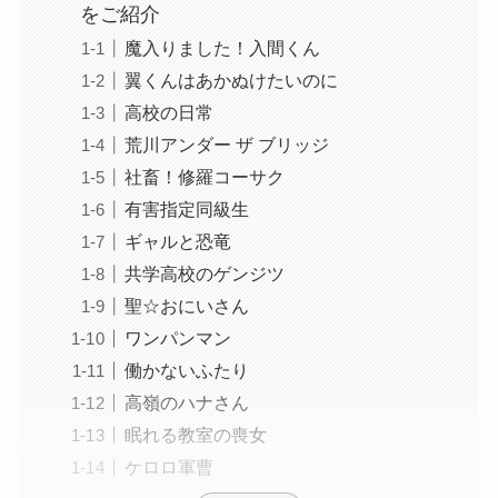
をご紹介
魔入りました！入間くん
翼くんはあかぬけたいのに
高校の日常
荒川アンダー ザ ブリッジ
社畜！修羅コーサク
有害指定同級生
ギャルと恐竜
共学高校のゲンジツ
聖☆おにいさん
ワンパンマン
働かないふたり
高嶺のハナさん
眠れる教室の喪女
ケロロ軍曹