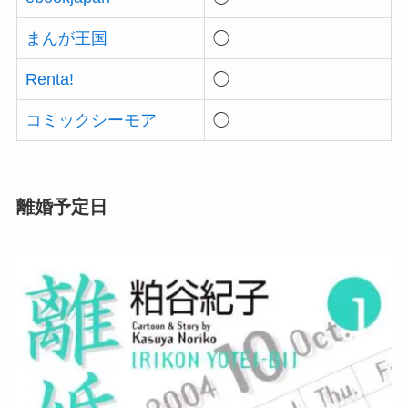
まんが王国
◯
Renta!
◯
コミックシーモア
◯
離婚予定日