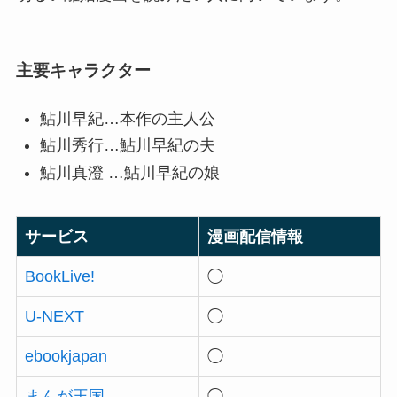
主要キャラクター
鮎川早紀…本作の主人公
鮎川秀行…鮎川早紀の夫
鮎川真澄 …鮎川早紀の娘
サービス
漫画配信情報
BookLive!
◯
U-NEXT
◯
ebookjapan
◯
まんが王国
◯