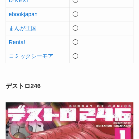
U-NEXT
◯
ebookjapan
◯
まんが王国
◯
Renta!
◯
コミックシーモア
◯
デストロ246