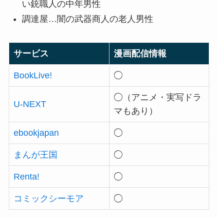
い銃職人の中年男性
調達屋…闇の武器商人の老人男性
サービス
漫画配信情報
BookLive!
◯
◯（アニメ・実写ドラ
U-NEXT
マもあり）
ebookjapan
◯
まんが王国
◯
Renta!
◯
コミックシーモア
◯