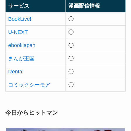
サービス
漫画配信情報
BookLive!
◯
U-NEXT
◯
ebookjapan
◯
まんが王国
◯
Renta!
◯
コミックシーモア
◯
今日からヒットマン