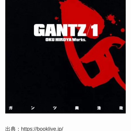
出典：https://booklive.jp/