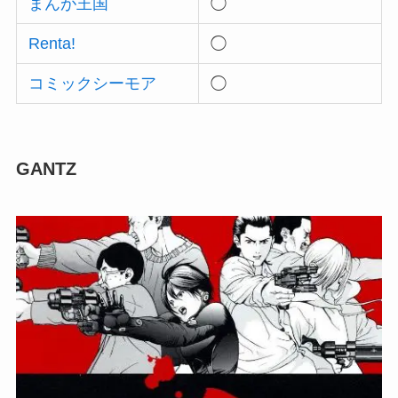
まんが王国
◯
Renta!
◯
コミックシーモア
◯
GANTZ