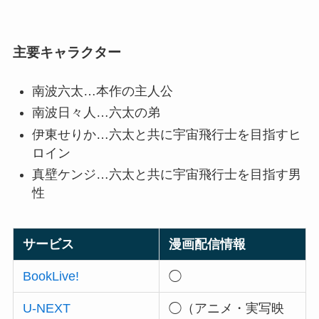
主要キャラクター
南波六太…本作の主人公
南波日々人…六太の弟
伊東せりか…六太と共に宇宙飛行士を目指すヒ
ロイン
真壁ケンジ…六太と共に宇宙飛行士を目指す男
性
サービス
漫画配信情報
BookLive!
◯
U-NEXT
◯（アニメ・実写映