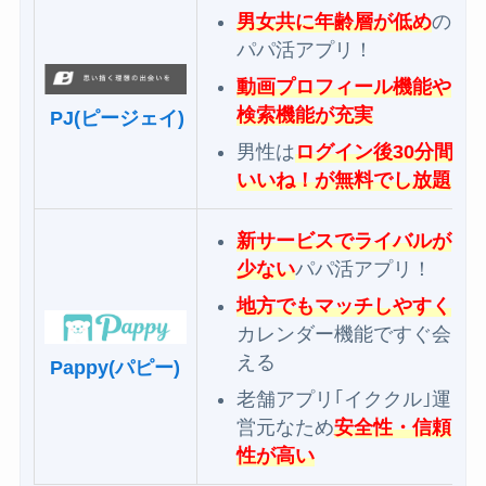
男女共に年齢層が低め
の
パパ活アプリ！
動画プロフィール機能や
検索機能が充実
PJ(ピージェイ)
男性は
ログイン後30分間
いいね！が無料でし放題
新サービスでライバルが
少ない
パパ活アプリ！
地方でもマッチしやすく
カレンダー機能ですぐ会
える
Pappy(パピー)
老舗アプリ｢イククル｣運
営元なため
安全性・信頼
性が高い