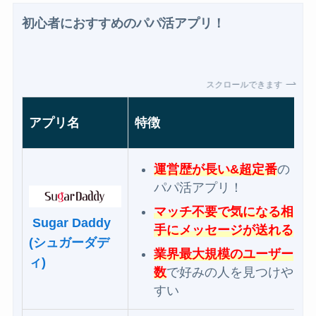
初心者におすすめのパパ活アプリ！
スクロールできます
アプリ名
特徴
運営歴が長い&超定番
の
パパ活アプリ！
マッチ不要で気になる相
Sugar Daddy
手にメッセージが送れる
(シュガーダデ
業界最大規模のユーザー
ィ)
数
で好みの人を見つけや
すい