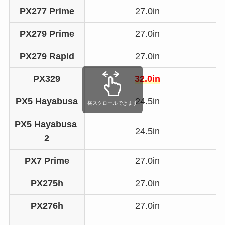
PX277 Prime
27.0in
PX279 Prime
27.0in
PX279 Rapid
27.0in
PX329
32.0in
PX5 Hayabusa
24.5in
横スクロールできます
PX5 Hayabusa 
24.5in
2
PX7 Prime
27.0in
PX275h
27.0in
PX276h
27.0in