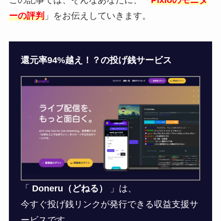
この記事では、そんなあなたに、「
Pixioのモニタ
ーの評判
」をお伝えしていきます。
還元率94%越え！？の投げ銭サービス
「
Doneru（どねる）
」は、
今すぐ投げ銭リンクが発行できる収益支援サ
ービスです。