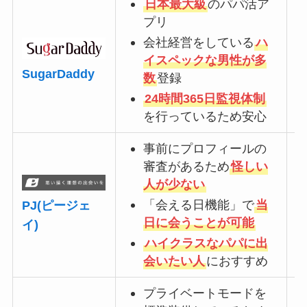
日本最大級
のパパ活ア
プリ
会社経営をしている
ハ
イスペックな男性が多
SugarDaddy
数
登録
24時間365日監視体制
を行っているため安心
事前にプロフィールの
審査があるため
怪しい
人が少ない
「会える日機能」で
当
PJ(ピージェ
日に会うことが可能
イ)
ハイクラスなパパに出
会いたい人
におすすめ
プライベートモードを