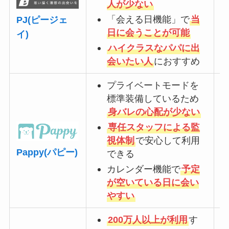
人が少ない
「会える日機能」で
当
PJ(ピージェ
日に会うことが可能
イ)
ハイクラスなパパに出
会いたい人
におすすめ
プライベートモードを
標準装備しているため
身バレの心配が少ない
専任スタッフによる監
視体制
で安心して利用
Pappy(パピー)
できる
カレンダー機能で
予定
が空いている日に会い
やすい
200万人以上が利用
す