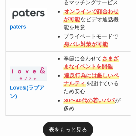
るマッチングサービス
オンラインで顔合わせ
が可能
なビデオ通話機
paters
能を用意
プライベートモードで
身バレ対策が可能
季節に合わせて
さまざ
まなイベントを開催
違反行為には厳しいペ
ナルティ
を設けている
Love&(ラブア
ため安心
ン)
30〜40代の若いパパ
が
多め
表をもっと見る