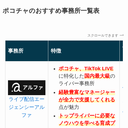
ポコチャのおすすめ事務所一覧表
スクロールできます
公
事務所
特徴
ト
ポコチャ、TikTok LIVE
に特化した
国内最大級
の
ラ
ライバー事務所
信
経験豊富なマネージャー
ェ
ライブ配信エー
が全力で支援してくれる
ア
点が魅力
ジェンシーアル
公
ファ
トップライバーに必要な
ト
ノウハウを学べる育成プ