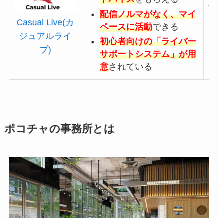
v
配信ノルマがなく、マイ
ア
Casual Live(カ
ペースに活動
できる
ブ
ジュアルライ
初心者向けの「ライバー
イ
ブ)
サポートシステム」が用
意
されている
ポコチャの事務所とは