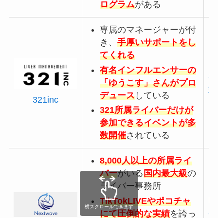
ログラム
がある
専属のマネージャーが付
き、
手厚いサポートをし
てくれる
有名インフルエンサーの
3
「ゆうこす」さんがプロ
式
デュース
している
321inc
321所属ライバーだけが
参加できるイベントが多
数開催
されている
8,000人以上の所属ライ
バー
がいる
国内最大級
の
ライバー事務所
Ne
TikTokLIVEやポコチャ
横スクロールできます
にて圧倒的な実績
を誇っ
公