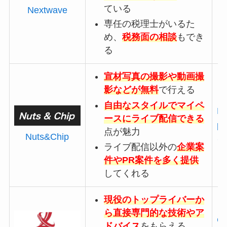
ている
ト
Nextwave
専任の税理士がいるた
め、
税務面の相談
もでき
る
宣材写真の撮影や動画撮
影などが無料
で行える
自由なスタイルでマイペ
Nu
ースにライブ配信できる
p
点が魅力
Nuts&Chip
イ
ライブ配信以外の
企業案
件やPR案件を多く提供
してくれる
現役のトップライバーか
ら直接専門的な技術やア
Ca
ドバイス
をもらえる