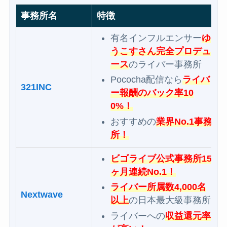
事務所名
特徴
有名インフルエンサー
ゆ
うこすさん完全プロデュ
ース
のライバー事務所
Pococha配信なら
ライバ
321INC
ー報酬のバック率10
0%！
おすすめの
業界No.1事務
所！
ビゴライブ公式事務所15
ヶ月連続No.1！
ライバー所属数4,000名
Nextwave
以上
の日本最大級事務所
ライバーへの
収益還元率