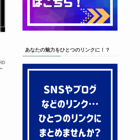
イ
あなたの魅力をひとつのリンクに！？
」
RD
〜