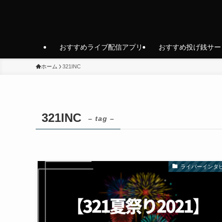
おすすめライブ配信アプリ
おすすめ投げ銭サー
ホーム
321INC
321INC
– tag –
ライバーインタ