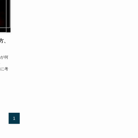
い方、
)が何
い
うに考
1