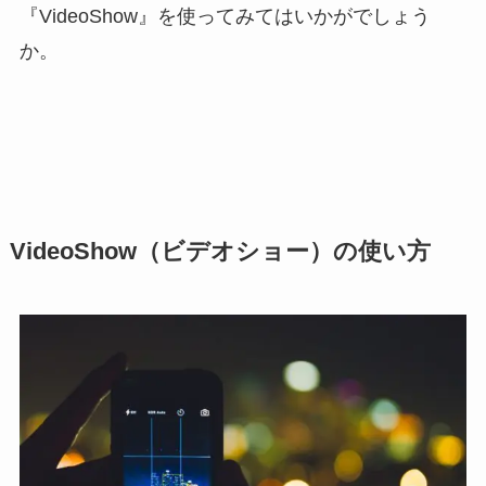
『VideoShow』を使ってみてはいかがでしょう
か。
VideoShow（ビデオショー）の使い方