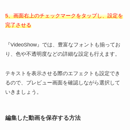
5、画面右上のチェックマークをタップし、設定を
完了させる
『VideoShow』では、豊富なフォントも揃ってお
り、色や不透明度などの詳細な設定も行えます。
テキストを表示させる際のエフェクトも設定でき
るので、プレビュー画面を確認しながら選択して
いきましょう。
編集した動画を保存する方法