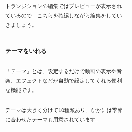
トランジションの編集ではプレビューが表示され
ているので、こちらを確認しながら編集をしてい
きましょう。
テーマをいれる
「テーマ」とは、設定するだけで動画の表示や音
楽、エフェクトなどが自動で設定してくれる便利
な機能です。
テーマは大きく分けて10種類あり、なかには季節
に合わせたテーマも用意されています。