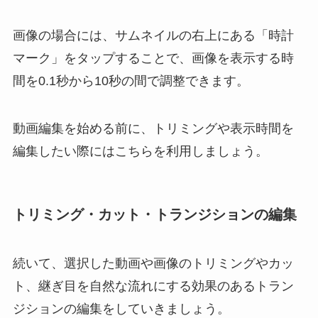
画像の場合には、サムネイルの右上にある「時計
マーク」をタップすることで、画像を表示する時
間を0.1秒から10秒の間で調整できます。
動画編集を始める前に、トリミングや表示時間を
編集したい際にはこちらを利用しましょう。
トリミング・カット・トランジションの編集
続いて、選択した動画や画像のトリミングやカッ
ト、継ぎ目を自然な流れにする効果のあるトラン
ジションの編集をしていきましょう。