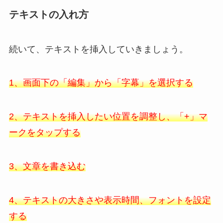
テキストの入れ方
続いて、テキストを挿入していきましょう。
1、画面下の「編集」から「字幕」を選択する
2、テキストを挿入したい位置を調整し、「+」マ
ークをタップする
3、文章を書き込む
4、テキストの大きさや表示時間、フォントを設定
する