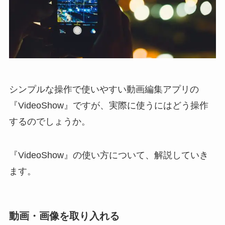
シンプルな操作で使いやすい動画編集アプリの
『VideoShow』ですが、実際に使うにはどう操作
するのでしょうか。
『VideoShow』の使い方について、解説していき
ます。
動画・画像を取り入れる