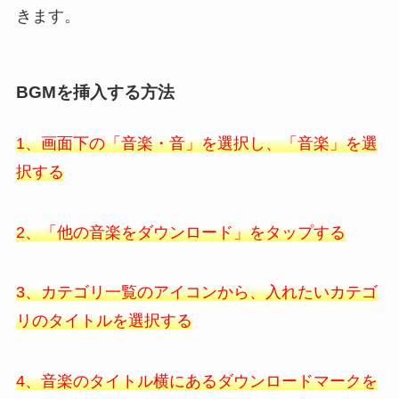
きます。
BGMを挿入する方法
1、画面下の「音楽・音」を選択し、「音楽」を選
択する
2、「他の音楽をダウンロード」をタップする
3、カテゴリ一覧のアイコンから、入れたいカテゴ
リのタイトルを選択する
4、音楽のタイトル横にあるダウンロードマークを