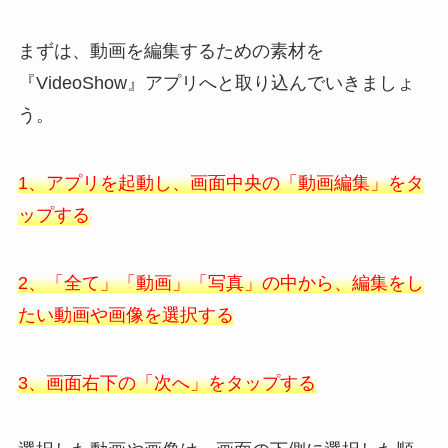
まずは、動画を編集するための素材を
『VideoShow』アプリへと取り込んでいきましょ
う。
1、アプリを起動し、画面中央の「動画編集」をタ
ップする
2、「全て」「動画」「写真」の中から、編集をし
たい動画や画像を選択する
3、画面右下の「次へ」をタップする