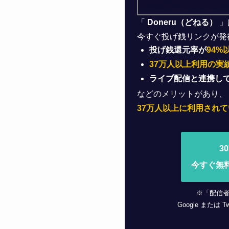
「
Doneru（どねる）
」
今すぐ投げ銭リンクが発
投げ銭還元率が
94%
37万人以上利用の実
ライブ配信と連携し
などのメリットがあり、
37万人以上に利用されて
3
今すぐ無
※「配信
Google または