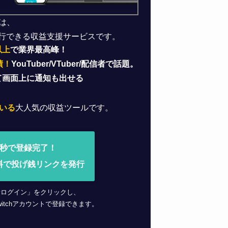
は、
行できる収益支援サービスです。
以上
で業界最高峰！
績！
YouTuber/VTuber/配信者で話題。
て画面上に通知も出せる
いる
大人気の収益ツールです。
0秒で登録完了！
料で投げ銭リンクを発行
者ログイン」をクリックし、
 Twitchアカウントで登録できます。