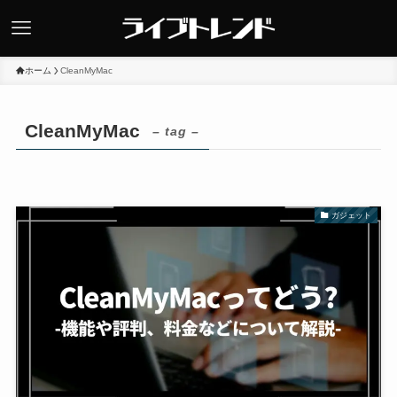
ホーム
CleanMyMac
CleanMyMac
– tag –
ガジェット